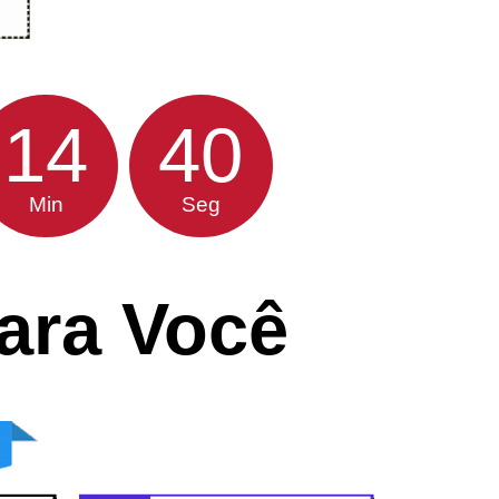
14
39
Min
Seg
para Você