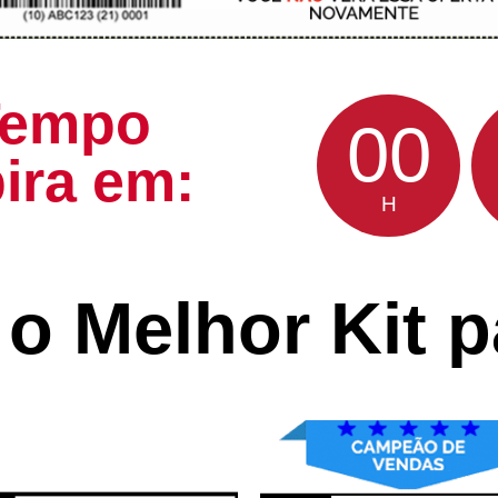
 Tempo
00
ira em:
H
o Melhor Kit 