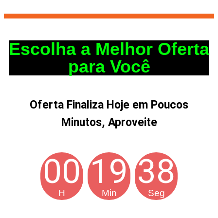
Escolha a Melhor Oferta
para Você
Oferta Finaliza Hoje em Poucos
Minutos, Aproveite
00
19
37
H
Min
Seg