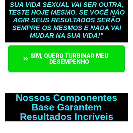
SUA VIDA SEXUAL VAI SER OUTRA,
TESTE HOJE MESMO. SE VOCÊ NÃO
AGIR SEUS RESULTADOS SERÃO
SEMPRE OS MESMOS E NADA VAI
MUDAR NA SUA VIDA!”
SIM, QUERO TURBINAR MEU
DESEMPENHO
Nossos Componentes
Base Garantem
Resultados Incríveis