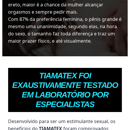
ereto, maior é a chance da mulher alcançar
orgasmos e sempre pedir mais.
Com 87% da preferência feminina, o pênis grande é
mesmo uma unanimidade, segundo elas, na hora
do sexo, o tamanho faz toda diferença e traz um
maior prazer físico, e até visualmente.
TIAMATEX FOI
EXAUSTIVAMENTE TESTADO
EM LABORATÓRIO POR
ESPECIALISTAS
Desenvolvido para ser um estimulante sexual, os
benefícios do
TIAMATEX
foram comprovados