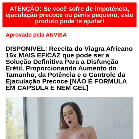
ATENÇÃO: Se você sofre de impotência,
ejaculação precoce ou pênis pequeno, este
produto pode te ajudar!
Aprovado pela ANVISA
DISPONIVEL: Receita do Viagra Africano
15x MAIS EFICAZ que pode ser a
Solução Definitiva Para a Disfunção
Erétil, Proporcionando Aumento do
Tamanho, da Potência e o Controle da
Ejaculação Precoce [NÃO É FORMULA
EM CAPSULA E NEM GEL]