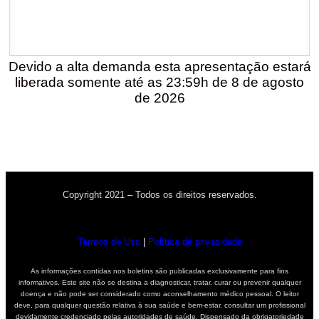
Devido a alta demanda esta apresentação estará
liberada somente até as 23:59h de 8 de agosto
de 2026
Copyright 2021 – Todos os direitos reservados.
Termos de Uso
|
Política de privacidade
As informações contidas nos boletins são publicadas exclusivamente para fins
informativos. Este site não se destina a diagnosticar, tratar, curar ou prevenir qualquer
doença e não pode ser considerado como aconselhamento médico pessoal. O leitor
deve, para qualquer questão relativa à sua saúde e bem-estar, consultar um profissional
devidamente credenciado pelas autoridades de saúde. Dispensado da obrigatoriedade