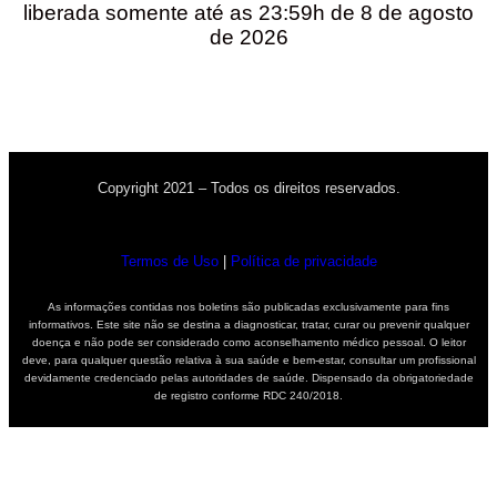
liberada somente até as 23:59h de 8 de agosto
de 2026
Copyright 2021 – Todos os direitos reservados.
Termos de Uso
|
Política de privacidade
As informações contidas nos boletins são publicadas exclusivamente para fins
informativos. Este site não se destina a diagnosticar, tratar, curar ou prevenir qualquer
doença e não pode ser considerado como aconselhamento médico pessoal. O leitor
deve, para qualquer questão relativa à sua saúde e bem-estar, consultar um profissional
devidamente credenciado pelas autoridades de saúde. Dispensado da obrigatoriedade
de registro conforme RDC 240/2018.