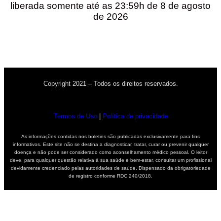
liberada somente até as 23:59h de 8 de agosto
de 2026
Copyright 2021 – Todos os direitos reservados.
Termos de Uso
|
Política de privacidade
As informações contidas nos boletins são publicadas exclusivamente para fins
informativos. Este site não se destina a diagnosticar, tratar, curar ou prevenir qualquer
doença e não pode ser considerado como aconselhamento médico pessoal. O leitor
deve, para qualquer questão relativa à sua saúde e bem-estar, consultar um profissional
devidamente credenciado pelas autoridades de saúde. Dispensado da obrigatoriedade
de registro conforme RDC 240/2018.