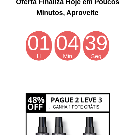
Oferta Finaliza Hoje em Poucos
Minutos, Aproveite
01
04
38
H
Min
Seg