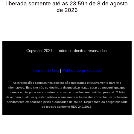
liberada somente até as 23:59h de 8 de agosto
de 2026
Copyright 2021 – Todos os direitos reservados.
Termos de Uso
|
Política de privacidade
As informações contidas nos boletins são publicadas exclusivamente para fins
informativos. Este site não se destina a diagnosticar, tratar, curar ou prevenir qualquer
doença e não pode ser considerado como aconselhamento médico pessoal. O leitor
deve, para qualquer questão relativa à sua saúde e bem-estar, consultar um profissional
devidamente credenciado pelas autoridades de saúde. Dispensado da obrigatoriedade
de registro conforme RDC 240/2018.