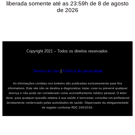
liberada somente até as 23:59h de 8 de agosto
de 2026
Copyright 2021 – Todos os direitos reservados.
Termos de Uso
|
Política de privacidade
As informações contidas nos boletins são publicadas exclusivamente para fins
informativos. Este site não se destina a diagnosticar, tratar, curar ou prevenir qualquer
doença e não pode ser considerado como aconselhamento médico pessoal. O leitor
deve, para qualquer questão relativa à sua saúde e bem-estar, consultar um profissional
devidamente credenciado pelas autoridades de saúde. Dispensado da obrigatoriedade
de registro conforme RDC 240/2018.