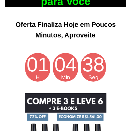
para Você
Oferta Finaliza Hoje em Poucos
Minutos, Aproveite
01
04
37
H
Min
Seg