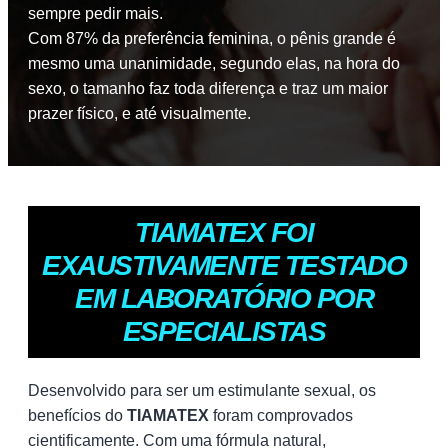
sempre pedir mais.
Com 87% da preferência feminina, o pênis grande é
mesmo uma unanimidade, segundo elas, na hora do
sexo, o tamanho faz toda diferença e traz um maior
prazer físico, e até visualmente.
TIAMATEX FOI
EXAUSTIVAMENTE TESTADO
EM LABORATÓRIO POR
ESPECIALISTAS
Desenvolvido para ser um estimulante sexual, os
benefícios do
TIAMATEX
foram comprovados
cientificamente. Com uma fórmula natural,