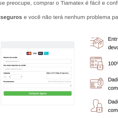
e preocupe, comprar o Tiamatex é fácil e conf
 seguros
e você não terá nenhum problema par
Entr
dev
100
Dado
com
Dado
com