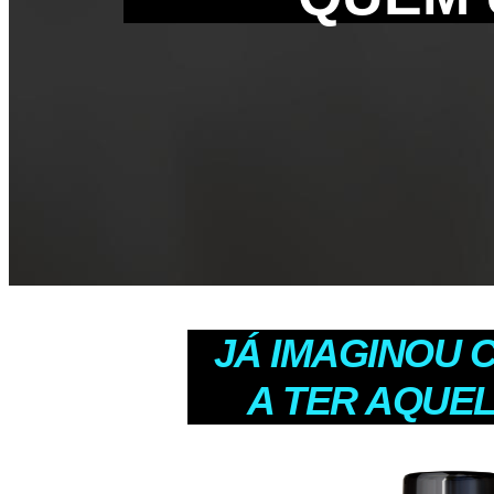
JÁ IMAGINOU 
A TER AQUE