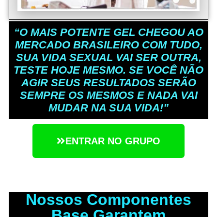
“O MAIS POTENTE GEL CHEGOU AO
MERCADO BRASILEIRO COM TUDO,
SUA VIDA SEXUAL VAI SER OUTRA,
TESTE HOJE MESMO. SE VOCÊ NÃO
AGIR SEUS RESULTADOS SERÃO
SEMPRE OS MESMOS E NADA VAI
MUDAR NA SUA VIDA!”
ENTRAR NO GRUPO
Nossos Componentes
Base Garantem