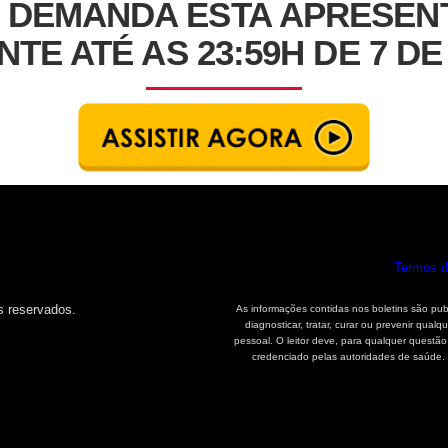
A DEMANDA ESTA APRESE
TE ATÉ AS 23:59H DE 7 DE
Termos d
s reservados.
As informações contidas nos boletins são publ
diagnosticar, tratar, curar ou prevenir q
pessoal. O leitor deve, para qualquer questão
credenciado pelas autoridades de saúde.