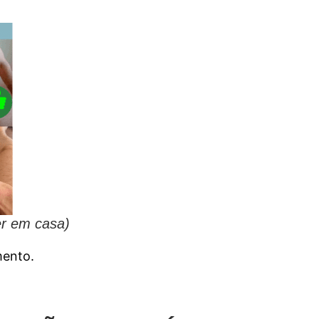
er em casa)
mento.