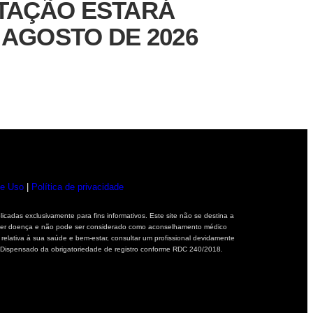
NTAÇÃO ESTARÁ
 AGOSTO DE 2026
e Uso
|
Política de privacidade
icadas exclusivamente para fins informativos. Este site não se destina a
ualquer doença e não pode ser considerado como aconselhamento médico
 relativa à sua saúde e bem-estar, consultar um profissional devidamente
 Dispensado da obrigatoriedade de registro conforme RDC 240/2018.