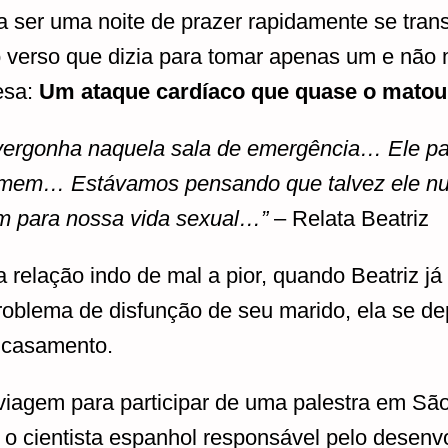
a ser uma noite de prazer rapidamente se tra
o verso que dizia para tomar apenas um e não m
esa:
Um ataque cardíaco que quase o matou
e vergonha naquela sala de emergência… Ele p
omem… Estávamos pensando que talvez ele nu
fim para nossa vida sexual…”
– Relata Beatriz
relação indo de mal a pior, quando Beatriz já 
roblema de disfunção de seu marido, ela se 
 casamento.
viagem para participar de uma palestra em Sã
u o cientista espanhol responsável pelo desen