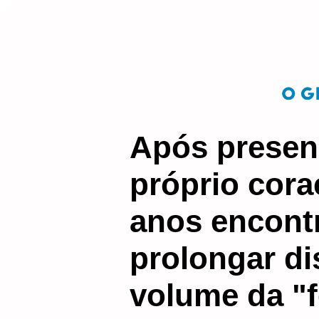
Após presenc
próprio cora
anos encont
prolongar di
volume da "f