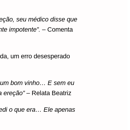
njeção, seu médico disse que
nte impotente”.
– Comenta
ida, um erro desesperado
mar um bom vinho… E sem eu
a ereção”
– Relata Beatriz
pedi o que era… Ele apenas