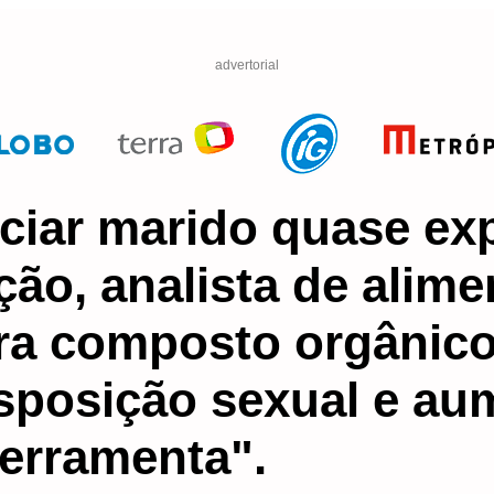
advertorial
iar marido quase exp
ção, analista de alime
ra composto orgânico
sposição sexual e au
erramenta".