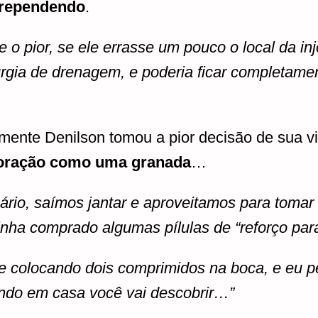
rrependendo
.
, e o pior, se ele errasse um pouco o local da i
urgia de drenagem, e poderia ficar completame
mente Denilson tomou a pior decisão de sua v
coração como uma granada
…
sário, saímos jantar e aproveitamos para to
inha comprado algumas pílulas de “reforço par
ele colocando dois comprimidos na boca, e eu 
ndo em casa você vai descobrir…”